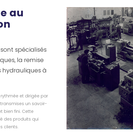
ée au
on
 sont spécialisés
ques, la remise
ns hydrauliques à
é rythmée et dirigée par
t transmises un savoir-
t bien fini. Cette
té des produits qui
 clients.