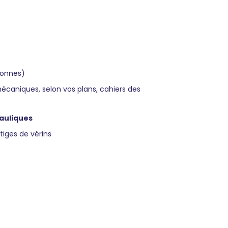
sonnes)
caniques, selon vos plans, cahiers des
auliques
iges de vérins