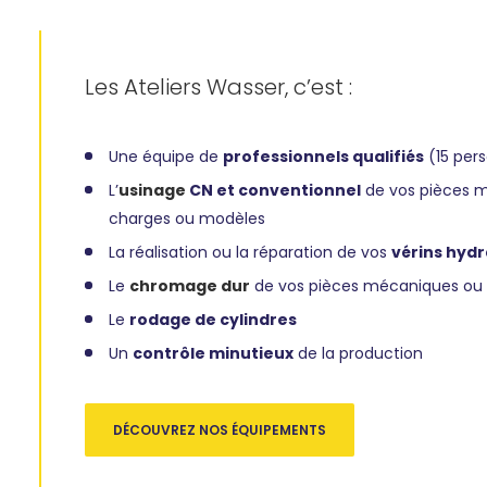
Les Ateliers Wasser, c’est :
Une équipe de
professionnels qualifiés
(15 per
L’
usinage
CN et conventionnel
de vos pièces mé
charges ou modèles
La réalisation ou la réparation de vos
vérins hydr
Le
chromage dur
de vos pièces mécaniques ou t
Le
rodage de cylindres
Un
contrôle minutieux
de la production
DÉCOUVREZ NOS ÉQUIPEMENTS