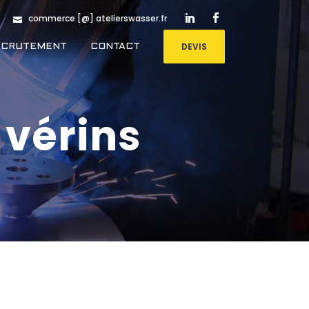
commerce [@] atelierswasser.fr
DEVIS
ECRUTEMENT
CONTACT
vérins