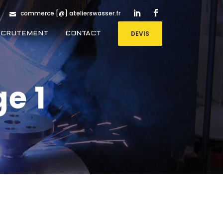
commerce [@] atelierswasser.fr
DEVIS
ECRUTEMENT
CONTACT
e 1