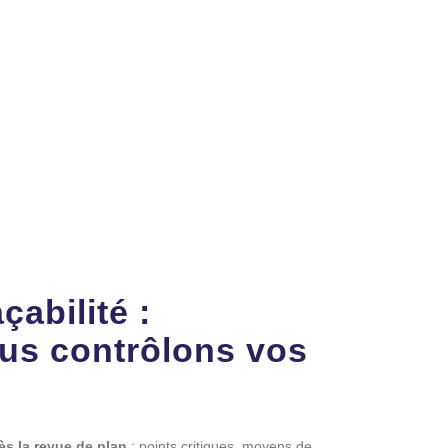
çabilité :
s contrôlons vos
ès la revue de plan
: points critiques, moyens de