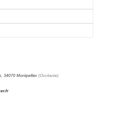
s, 34070 Montpellier
(Occitanie)
r.fr