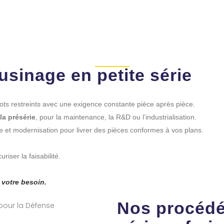
04 67 92 29 16
16 RUE DU LANTISSARGUES, 34070 MONTPELL
inage petite sé
SERVICES
ÉQUIPEMENTS
RÉALISATIONS
R
usinage en petite série
 lots restreints avec une exigence constante pièce après pièce.
 la présérie
, pour la maintenance, la R&D ou l’industrialisation.
ge et modernisation pour livrer des pièces conformes à vos plans.
iser la faisabilité.
 votre besoin.
Nos procédés