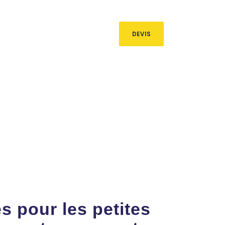
IER
commerce [@] atelierswasser.fr
rie
DEVIS
ECRUTEMENT
CONTACT
 pour les petites