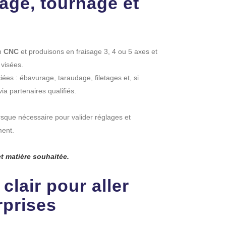
sage, tournage et
n
CNC
et produisons en fraisage 3, 4 ou 5 axes et
 visées.
ées : ébavurage, taraudage, filetages et, si
ia partenaires qualifiés.
rsque nécessaire pour valider réglages et
ment.
t matière souhaitée.
clair pour aller
rprises