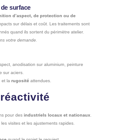
 de surface
inition d’aspect, de protection ou de
mpacts sur délais et coût. Les traitements sont
nnés quand ils sortent du périmètre atelier.
dans votre demande.
aspect, anodisation sur aluminium, peinture
e sur aciers.
e
et la
rugosité
attendues.
réactivité
ons pour des
industriels locaux et nationaux
.
 les visites et les ajustements rapides.
nce
quand le projet le requiert.