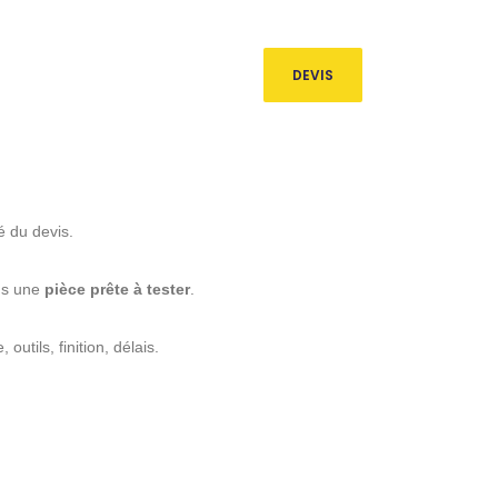
IER
commerce [@] atelierswasser.fr
pe
DEVIS
ECRUTEMENT
CONTACT
té du devis.
ons une
pièce prête à tester
.
utils, finition, délais.