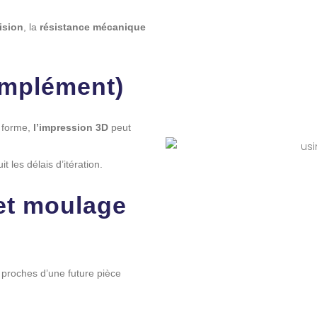
ision
, la
résistance
mécanique
omplément)
e forme,
l’impression 3D
peut
t les délais d’itération.
et moulage
 proches d’une future pièce