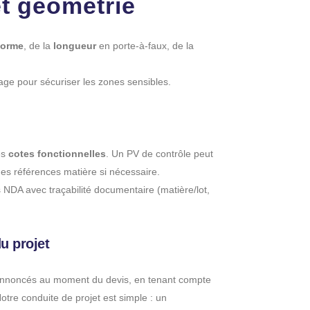
t géométrie
forme
, de la
longueur
en porte-à-faux, de la
age pour sécuriser les zones sensibles.
es
cotes fonctionnelles
. Un PV de contrôle peut
des références matière si nécessaire.
DA avec traçabilité documentaire (matière/lot,
u projet
annoncés au moment du devis, en tenant compte
Notre conduite de projet est simple : un