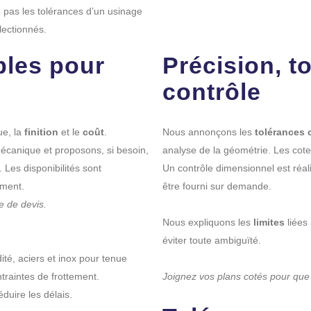
e pas les tolérances d’un usinage
lectionnés.
bles pour
Précision, t
contrôle
e, la
finition
et le
coût
.
Nous annonçons les
tolérances 
mécanique et proposons, si besoin,
analyse de la géométrie. Les cotes
 Les disponibilités sont
Un contrôle dimensionnel est réal
ement.
être fourni sur demande.
e de devis.
Nous expliquons les
limites
liées 
éviter toute ambiguïté.
té, aciers et inox pour tenue
traintes de frottement.
Joignez vos plans cotés pour que 
duire les délais.