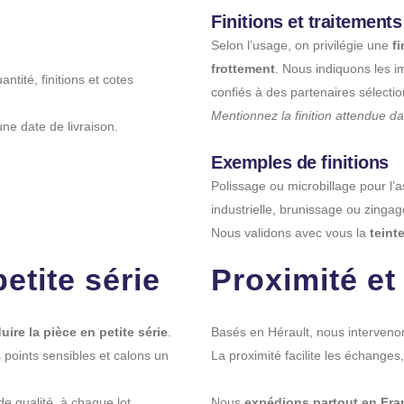
Finitions et traitements
Selon l’usage, on privilégie une
f
frottement
. Nous indiquons les i
ntité, finitions et cotes
confiés à des partenaires sélectio
Mentionnez la finition attendue 
ne date de livraison.
Exemples de finitions
Polissage ou microbillage pour l’
industrielle, brunissage ou zingag
Nous validons avec vous la
teint
etite série
Proximité et 
uire la pièce en petite série
.
Basés en Hérault, nous interven
points sensibles et calons un
La proximité facilite les échanges,
de qualité, à chaque lot.
Nous
expédions partout en Fra