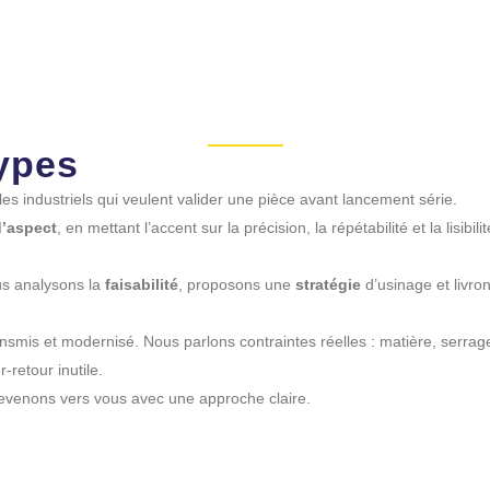
04 67 92 29 16
16 RUE DU LANTISSARGUES, 34070 MONTPELL
sinage prototy
SERVICES
ÉQUIPEMENTS
RÉALISATIONS
R
ypes
 industriels qui veulent valider une pièce avant lancement série.
d’aspect
, en mettant l’accent sur la précision, la répétabilité et la lisibili
us analysons la
faisabilité
, proposons une
stratégie
d’usinage et livr
ransmis et modernisé. Nous parlons contraintes réelles : matière, serrage, o
r-retour inutile.
evenons vers vous avec une approche claire.