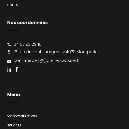
série.
Nos coordonnées
04 67 92 29 16
16 rue du Lantissargues, 34070 Montpellier
commerce [@] atelierswasser.fr
Menu
QUI SOMMES-NOUS
SERVICES